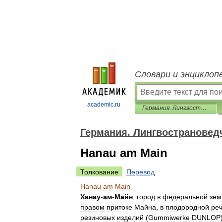
Словари и энциклоп
academic.ru
Германия. Лингвострановедческий словарь
Германия. Лингвострановед
Hanau am Main
Толкование
Перевод
Hanau
am
Main
Ханау
-
ам
-
Майн
,
город
в
федеральной
зем
правом
притоке
Майна
,
в
плодородной
ре
резиновых
изделий
(
Gummiwerke
DUNLOP