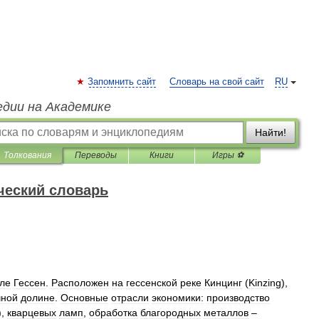
Запомнить сайт
Словарь на свой сайт
RU
едии на Академике
Найти!
Толкования
Переводы
Книги
Игры ⚽
ческий словарь
ле
Гессен
.
Расположен
на
гессенской
реке
Кинцинг
(
Kinzing
),
чной
долине
.
Основные
отрасли
экономики:
производство
),
кварцевых
ламп
,
обработка
благородных
металлов
–