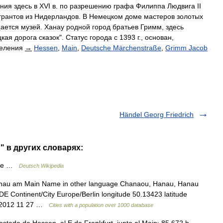
ения
здесь
в
XVI
в
.
по
разрешению
графа
Филиппа
Людвига
II
грантов
из
Нидерландов
.
В
Немецком
доме
мастеров
золотых
ается
музей
.
Ханау
родной
город
братьев
Гримм
,
здесь
цкая
дорога
сказок
".
Статус
города
с
1393
г
.,
основан
,
еления
→
Hessen
,
Main
,
Deutsche
Märchenstraße
,
Grimm
Jacob
Händel Georg Friedrich
" в других словарях:
rte …
Deutsch Wikipedia
Hanau am Main Name in other language Chanaou, Hanau, Hanau
 Continent/City Europe/Berlin longitude 50.13423 latitude
te 2012 11 27 …
Cities with a population over 1000 database