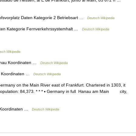
stado de Hessen, al E de Frankfurt, junto al Main; 85 672 h …
svorplatz Daten Kategorie 2 Betriebsart …
Deutsch Wikipedia
ten Kategorie Fernverkehrssystemhalt …
Deutsch Wikipedia
sch Wikipedia
anau Koordinaten …
Deutsch Wikipedia
u Koordinaten …
Deutsch Wikipedia
ermany on the Main River east of Frankfurt. Chartered in 1303, it
y. Population: 84,373. * * * ▪ Germany in full Hanau am Main city,
 Koordinaten …
Deutsch Wikipedia