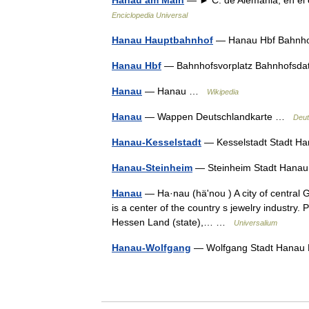
Hanau am Main
— ► C. de Alemania, en el e
Enciclopedia Universal
Hanau Hauptbahnhof
— Hanau Hbf Bahnhof
Hanau Hbf
— Bahnhofsvorplatz Bahnhofsda
Hanau
— Hanau …
Wikipedia
Hanau
— Wappen Deutschlandkarte …
Deut
Hanau-Kesselstadt
— Kesselstadt Stadt H
Hanau-Steinheim
— Steinheim Stadt Hana
Hanau
— Ha·nau (häʹnou ) A city of central G
is a center of the country s jewelry industr
Hessen Land (state),… …
Universalium
Hanau-Wolfgang
— Wolfgang Stadt Hanau