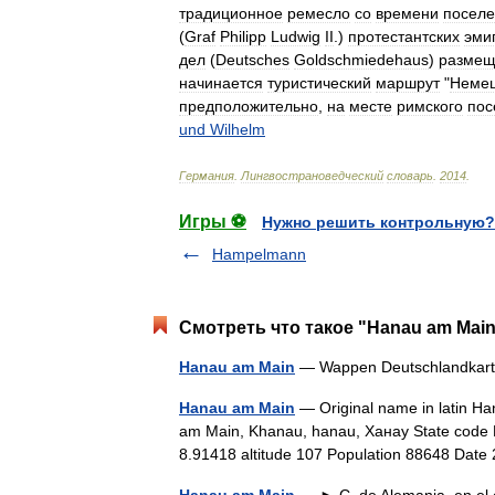
традиционное
ремесло
со
времени
посел
(
Graf
Philipp
Ludwig
II
.)
протестантских
эми
дел
(
Deutsches
Goldschmiedehaus
)
размещ
начинается
туристический
маршрут
"
Неме
предположительно
,
на
месте
римского
пос
und
Wilhelm
Германия
.
Лингвострановедческий
словарь
.
2014
.
Игры ⚽
Нужно решить контрольную?
Hampelmann
Смотреть что такое "Hanau am Main
Hanau am Main
— Wappen Deutschlandka
Hanau am Main
— Original name in latin 
am Main, Khanau, hanau, Ханау State code DE
8.91418 altitude 107 Population 88648 Da